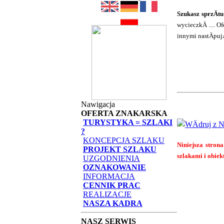
Szukasz sprzÄt
wycieczkÄ .... 
innymi nastÄpu
Nawigacja
OFERTA ZNAKARSKA
TURYSTYKA = SZLAKI
?
KONCEPCJA SZLAKU
Niniejsza strona
PROJEKT SZLAKU
szlakami i obiek
UZGODNIENIA
OZNAKOWANIE
INFORMACJA
CENNIK PRAC
REALIZACJE
NASZA KADRA
NASZ SERWIS