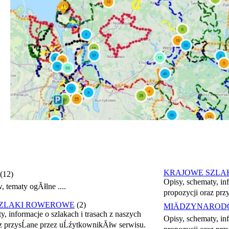
KRAJOWE SZLA
(12)
Opisy, schematy, inf
, tematy ogĂłlne ....
propozycji oraz pr
ZLAKI ROWEROWE
(2)
MIÄDZYNAROD
y, informacje o szlakach i trasach z naszych
Opisy, schematy, inf
az przysĹane przez uĹźytkownikĂłw serwisu.