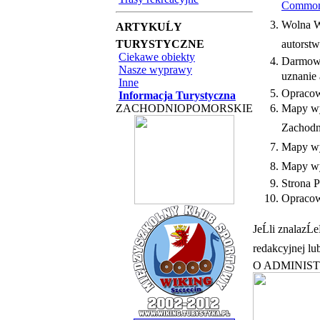
Commo
Wolna W
ARTYKUĹY
TURYSTYCZNE
autorst
Ciekawe obiekty
Darmow
Nasze wyprawy
uznanie
Inne
Opracow
Informacja Turystyczna
ZACHODNIOPOMORSKIE
Mapy wy
Zachodn
Mapy wy
Mapy w
Strona 
Opracowa
JeĹli znalazĹ
redakcyjnej lu
O ADMINIS