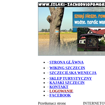
·
STRONA GĹĂWNA
·
WIKING SZCZECIN
·
SZCZECIĹSKA WENECJA
·
SKLEP TURYSTYCZNY
·
KAJAKI SZCZECIN
·
KONTAKT
·
LOGOWANIE
·
FACEBOOK
Przetłumacz stronę
INTERNETO