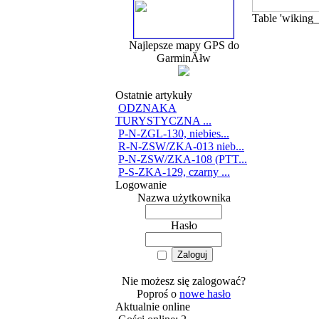
Table 'wiking_
Najlepsze mapy GPS do
GarminĂłw
Ostatnie artykuły
ODZNAKA
TURYSTYCZNA ...
P-N-ZGL-130, niebies...
R-N-ZSW/ZKA-013 nieb...
P-N-ZSW/ZKA-108 (PTT...
P-S-ZKA-129, czarny ...
Logowanie
Nazwa użytkownika
Hasło
Nie możesz się zalogować?
Poproś o
nowe hasło
Aktualnie online