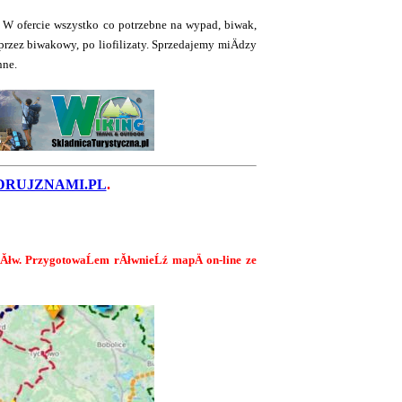
 W ofercie wszystko co potrzebne na wypad, biwak,
rzez biwakowy, po liofilizaty. Sprzedajemy miÄdzy
nne.
RUJZNAMI.PL
.
lakĂłw. PrzygotowaĹem rĂłwnieĹź mapÄ on-line ze