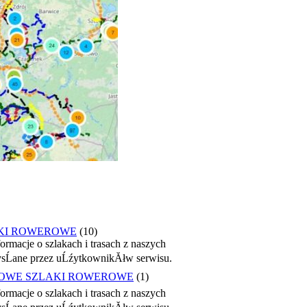
KI ROWEROWE
(10)
ormacje o szlakach i trasach z naszych
zysĹane przez uĹźytkownikĂłw serwisu.
OWE SZLAKI ROWEROWE
(1)
ormacje o szlakach i trasach z naszych