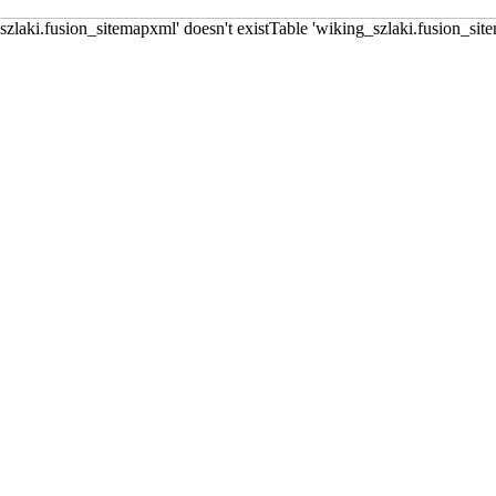
szlaki.fusion_sitemapxml' doesn't existTable 'wiking_szlaki.fusion_sit