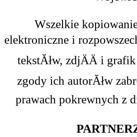
Wszelkie kopiowanie
elektroniczne i rozpowszec
tekstĂłw, zdjÄÄ i graf
zgody ich autorĂłw zabr
prawach pokrewnych z dn
PARTNERZ