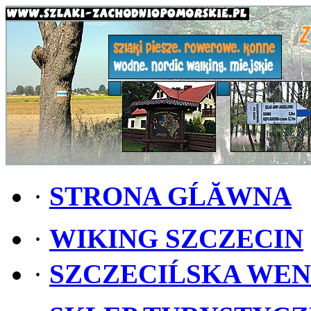
·
STRONA GĹĂWNA
·
WIKING SZCZECIN
·
SZCZECIĹSKA WE