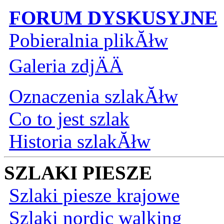
FORUM DYSKUSYJNE
Pobieralnia plikĂłw
Galeria zdjÄÄ
Oznaczenia szlakĂłw
Co to jest szlak
Historia szlakĂłw
SZLAKI PIESZE
Szlaki piesze krajowe
Szlaki nordic walking