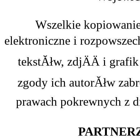
Wszelkie kopiowanie
elektroniczne i rozpowszec
tekstĂłw, zdjÄÄ i graf
zgody ich autorĂłw zabr
prawach pokrewnych z dn
PARTNERZ