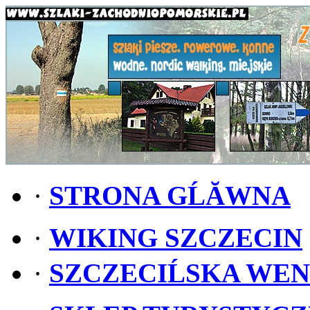
·
STRONA GĹĂWNA
·
WIKING SZCZECIN
·
SZCZECIĹSKA WE