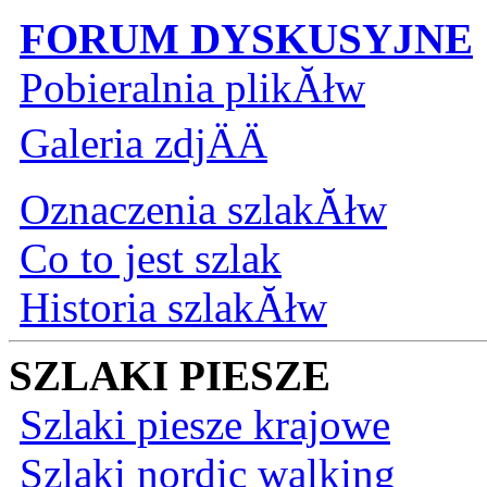
FORUM DYSKUSYJNE
Pobieralnia plikĂłw
Galeria zdjÄÄ
Oznaczenia szlakĂłw
Co to jest szlak
Historia szlakĂłw
SZLAKI PIESZE
Szlaki piesze krajowe
Szlaki nordic walking