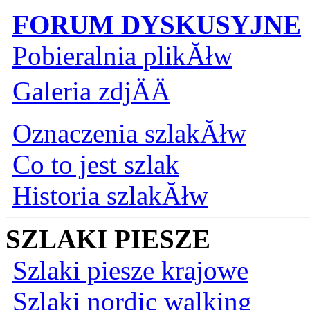
FORUM DYSKUSYJNE
Pobieralnia plikĂłw
Galeria zdjÄÄ
Oznaczenia szlakĂłw
Co to jest szlak
Historia szlakĂłw
SZLAKI PIESZE
Szlaki piesze krajowe
Szlaki nordic walking