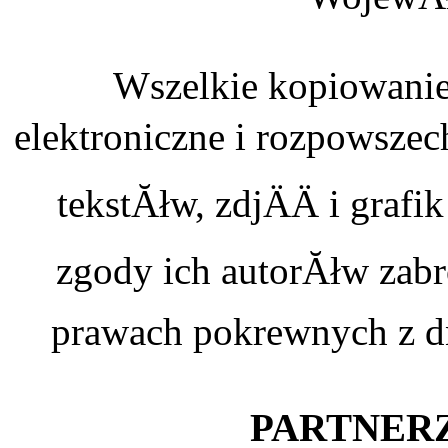
Wszelkie kopiowanie
elektroniczne i rozpowszec
tekstĂłw, zdjÄÄ i graf
zgody ich autorĂłw zabr
prawach pokrewnych z dn
PARTNERZ