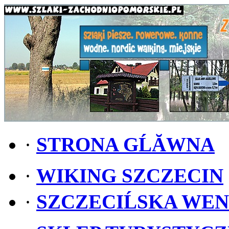
·
STRONA GĹĂWNA
·
WIKING SZCZECIN
·
SZCZECIĹSKA WE