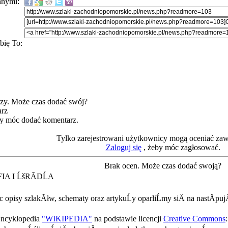
innymi:
bię To:
zy. Może czas dodać swój?
arz
by móc dodać komentarz.
Tylko zarejestrowani użytkownicy mogą oceniać zaw
Zaloguj się
, żeby móc zagłosować.
Brak ocen. Może czas dodać swoją?
A I ĹšRĂDĹA
 opisy szlakĂłw, schematy oraz artykuĹy oparliĹmy siÄ na nastÄpujÄ
ncyklopedia
"WIKIPEDIA"
na podstawie licencji
Creative Commons