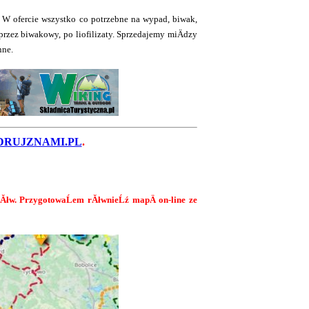
 W ofercie wszystko co potrzebne na wypad, biwak,
rzez biwakowy, po liofilizaty. Sprzedajemy miÄdzy
nne.
RUJZNAMI.PL
.
lakĂłw. PrzygotowaĹem rĂłwnieĹź mapÄ on-line ze