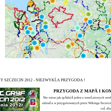
F SZCZECIN 2012 - NIEZWYKĹA PRZYGODA !
PRZYGODA Z MAPÄ I KO
Nie wiesz jak spÄdziÄ jeden z wrzeĹniowych we
udziaĹu w przygotowanych przez Wikinga Szczecin,
coĹ dla