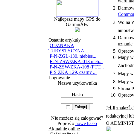
warunka
Darmow
Commo
Najlepsze mapy GPS do
Wolna W
GarminĂłw
autorst
Darmow
Ostatnie artykuły
uznanie
ODZNAKA
TURYSTYCZNA ...
Opracow
P-N-ZGL-130, niebies...
Mapy wy
R-N-ZSW/ZKA-013 nieb...
Zachodn
P-N-ZSW/ZKA-108 (PTT...
P-S-ZKA-129, czarny ...
Mapy wy
Logowanie
Mapy w
Nazwa użytkownika
Strona 
Hasło
Opracowa
JeĹli znalazĹ
redakcyjnej lu
Nie możesz się zalogować?
O ADMINIS
Poproś o
nowe hasło
Aktualnie online