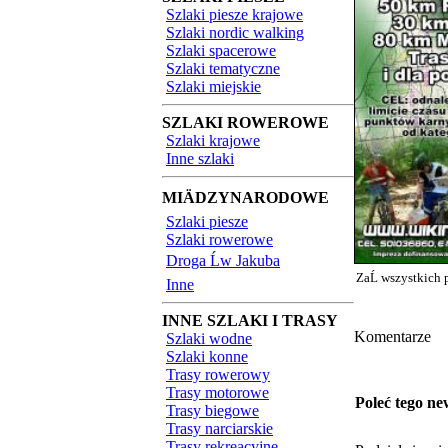
Szlaki piesze krajowe
Szlaki nordic walking
Szlaki spacerowe
Szlaki tematyczne
Szlaki miejskie
SZLAKI ROWEROWE
Szlaki krajowe
Inne szlaki
MIÄDZYNARODOWE
Szlaki piesze
Szlaki rowerowe
Droga Ĺw Jakuba
ZaĹ wszystkich 
Inne
INNE SZLAKI I TRASY
Komentarze
Szlaki wodne
Szlaki konne
Trasy rowerowy
Trasy motorowe
Poleć tego ne
Trasy biegowe
Trasy narciarskie
Trasy rekreacyjne