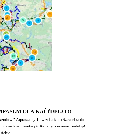
MPASEM DLA KAĹťDEGO !!
ekendów ? Zapraszamy 15 wrzeĹnia do Szczecina do
 trasach na orientacjÄ. KaĹźdy powinien znaleĹşÄ
 siebie !!