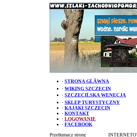
·
STRONA GĹĂWNA
·
WIKING SZCZECIN
·
SZCZECIĹSKA WENECJA
·
SKLEP TURYSTYCZNY
·
KAJAKI SZCZECIN
·
KONTAKT
·
LOGOWANIE
·
FACEBOOK
Przetłumacz stronę
INTERNETO