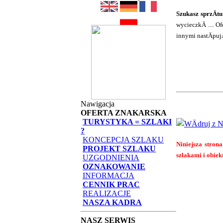
Szukasz sprzÄt
wycieczkÄ .... 
innymi nastÄpu
Nawigacja
OFERTA ZNAKARSKA
TURYSTYKA = SZLAKI
?
KONCEPCJA SZLAKU
Niniejsza strona
PROJEKT SZLAKU
szlakami i obiek
UZGODNIENIA
OZNAKOWANIE
INFORMACJA
CENNIK PRAC
REALIZACJE
NASZA KADRA
NASZ SERWIS