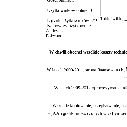
Gości online: 1
Użytkowników online: 0
Table 'wiking_
Łącznie użytkowników: 219
Najnowszy użytkownik:
Andrzejpa
Polecane
W chwili obecnej wszelkie koszty techn
W latach 2009-2011, strona finansowana b
o
W latach 2009-2012 opracowywanie infor
Wszelkie kopiowanie, przepisywanie, prz
zdjÄÄ i grafik umieszczonych w caĹym se