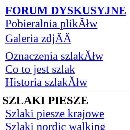
FORUM DYSKUSYJNE
Pobieralnia plikĂłw
Galeria zdjÄÄ
Oznaczenia szlakĂłw
Co to jest szlak
Historia szlakĂłw
SZLAKI PIESZE
Szlaki piesze krajowe
Szlaki nordic walking