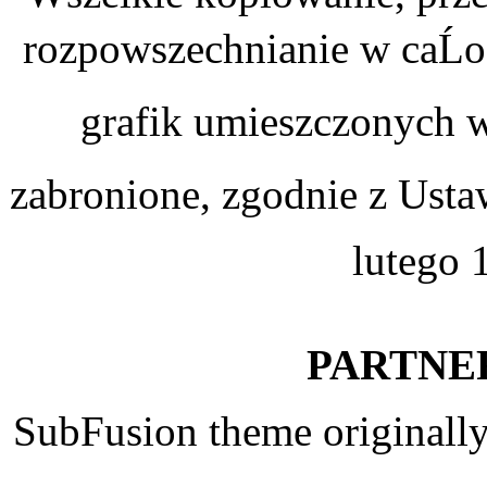
rozpowszechnianie w caĹoĹ
grafik umieszczonych w
zabronione, zgodnie z Usta
lutego 
PARTNER
SubFusion theme originall