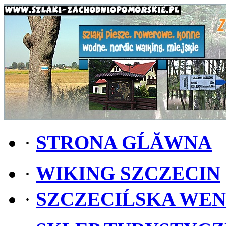
·
STRONA GĹĂWNA
·
WIKING SZCZECIN
·
SZCZECIĹSKA WE