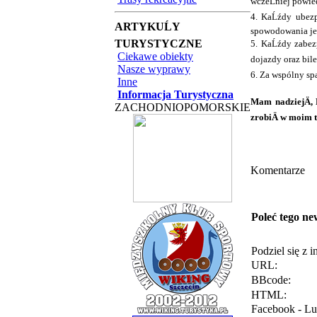
wczeĹniej powie
4. KaĹźdy ubezpi
ARTYKUĹY
spowodowania je
TURYSTYCZNE
5. KaĹźdy zabezp
Ciekawe obiekty
dojazdy oraz bile
Nasze wyprawy
6. Za wspólny spa
Inne
Informacja Turystyczna
Mam nadziejÄ, 
ZACHODNIOPOMORSKIE
zrobiÄ w moim 
Komentarze
Poleć tego ne
Podziel się z 
URL:
BBcode:
HTML:
Facebook - Lu