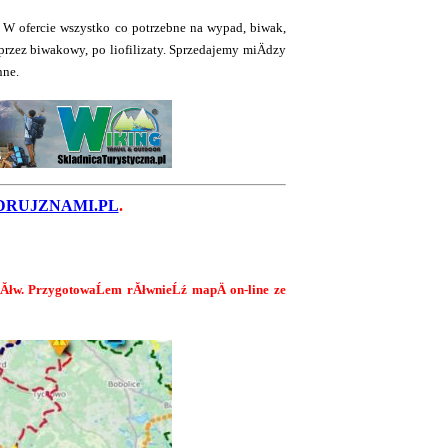
 W ofercie wszystko co potrzebne na wypad, biwak,
rzez biwakowy, po liofilizaty. Sprzedajemy miÄdzy
nne.
RUJZNAMI.PL
.
lakĂłw. PrzygotowaĹem rĂłwnieĹź mapÄ on-line ze