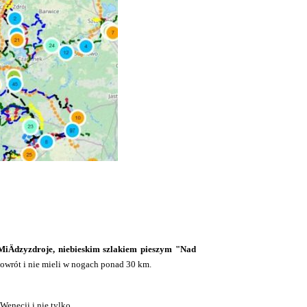
MiÄdzyzdroje, niebieskim szlakiem pieszym "Nad
 powrót i nie mieli w nogach ponad 30 km.
Wenecji i nie tylko