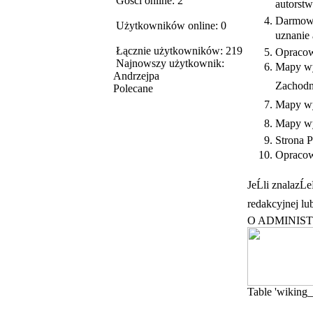
Gości online: 2
autorst
Darmow
Użytkowników online: 0
uznanie
Łącznie użytkowników: 219
Opracow
Najnowszy użytkownik:
Mapy wy
Andrzejpa
Zachodn
Polecane
Mapy wy
Mapy w
Strona 
Opracowa
JeĹli znalazĹ
redakcyjnej lu
O ADMINIS
Table 'wiking_