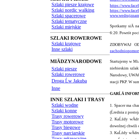
Szlaki piesze krajowe
https://www.fac
Szlaki nordic walking
https://www.face
Szlaki spacerowe
www.wedrujznam
Szlaki tematyczne
Spotkamy siÄ na
Szlaki miejskie
6:20. Powrót poc
SZLAKI ROWEROWE
Szlaki krajowe
ZDOBYWAJ OD
Inne szlaki
zachodniopomorsk
MIÄDZYNARODOWE
Startujemy w MiÄ
niebieskim szla
Szlaki piesze
Szlaki rowerowe
Narodowy, UWAGA,
Droga Ĺw Jakuba
stacji PKP. W su
Inne
GARĹÄ INF
INNE SZLAKI I TRASY
Szlaki wodne
1. Spacer ma ch
Szlaki konne
(Ĺrednia z po
Trasy rowerowy
2. KaĹźdy wÄdr
Trasy motorowe
dowolnej chwili o
Trasy biegowe
Trasy narciarskie
3. KaĹźdy wÄdru
Trasy rekreacyjne