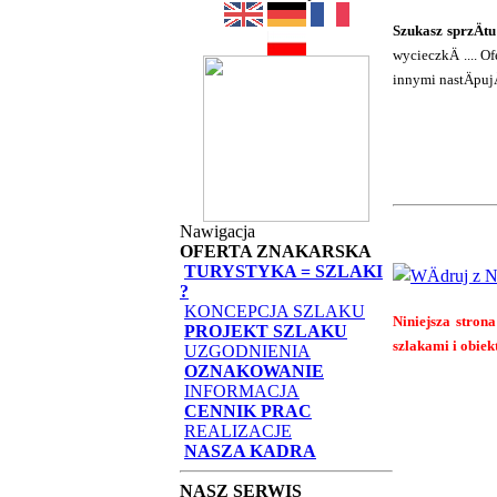
Szukasz sprzÄt
wycieczkÄ .... 
innymi nastÄpu
Nawigacja
OFERTA ZNAKARSKA
TURYSTYKA = SZLAKI
?
KONCEPCJA SZLAKU
Niniejsza strona
PROJEKT SZLAKU
szlakami i obiek
UZGODNIENIA
OZNAKOWANIE
INFORMACJA
CENNIK PRAC
REALIZACJE
NASZA KADRA
NASZ SERWIS