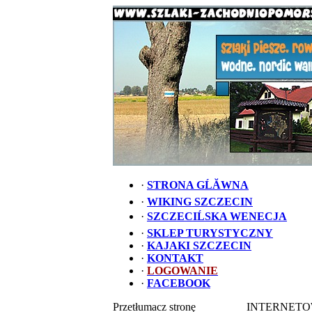
·
STRONA GĹĂWNA
·
WIKING SZCZECIN
·
SZCZECIĹSKA WENECJA
·
SKLEP TURYSTYCZNY
·
KAJAKI SZCZECIN
·
KONTAKT
·
LOGOWANIE
·
FACEBOOK
Przetłumacz stronę
INTERNETO