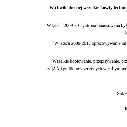
W chwili obecnej wszelkie koszty techn
W latach 2009-2011, strona finansowana b
o
W latach 2009-2012 opracowywanie infor
Wszelkie kopiowanie, przepisywanie, prz
zdjÄÄ i grafik umieszczonych w caĹym se
SubFu
R