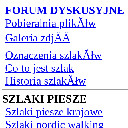
FORUM DYSKUSYJNE
Pobieralnia plikĂłw
Galeria zdjÄÄ
Oznaczenia szlakĂłw
Co to jest szlak
Historia szlakĂłw
SZLAKI PIESZE
Szlaki piesze krajowe
Szlaki nordic walking