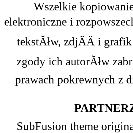
Wszelkie kopiowanie
elektroniczne i rozpowszec
tekstĂłw, zdjÄÄ i graf
zgody ich autorĂłw zabr
prawach pokrewnych z dn
PARTNERZ
SubFusion theme origin