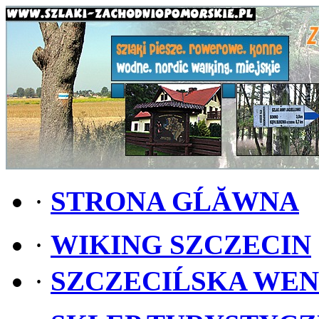
·
STRONA GĹĂWNA
·
WIKING SZCZECIN
·
SZCZECIĹSKA WE