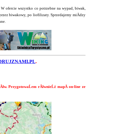
 W ofercie wszystko co potrzebne na wypad, biwak,
rzez biwakowy, po liofilizaty. Sprzedajemy miÄdzy
nne.
RUJZNAMI.PL
.
lakĂłw. PrzygotowaĹem rĂłwnieĹź mapÄ on-line ze