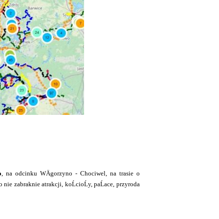
o
, na odcinku WÄgorzyno - Chociwel, na trasie o
ie zabraknie atrakcji, koĹcioĹy, paĹace, przyroda