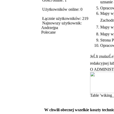
Gości online: 1
uznanie
Opracow
Użytkowników online: 0
Mapy wy
Łącznie użytkowników: 219
Zachodn
Najnowszy użytkownik:
Mapy wy
Andrzejpa
Polecane
Mapy w
Strona 
Opracowa
JeĹli znalazĹ
redakcyjnej lu
O ADMINIS
Table 'wiking_
W chwili obecnej wszelkie koszty techn