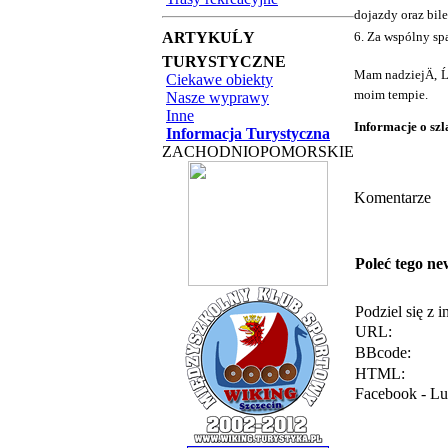
dojazdy oraz bile
ARTYKUĹY
6. Za wspólny spa
TURYSTYCZNE
Mam nadziejÄ, Ĺ
Ciekawe obiekty
moim tempie.
Nasze wyprawy
Inne
Informacje o szl
Informacja Turystyczna
ZACHODNIOPOMORSKIE
Komentarze
Poleć tego ne
Podziel się z 
URL:
BBcode:
HTML:
Facebook - Lu