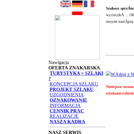
Szukasz sprzÄt
wycieczkÄ .... 
innymi nastÄpu
Nawigacja
OFERTA ZNAKARSKA
TURYSTYKA = SZLAKI
?
KONCEPCJA SZLAKU
Niniejsza strona
PROJEKT SZLAKU
szlakami i obiek
UZGODNIENIA
OZNAKOWANIE
INFORMACJA
CENNIK PRAC
REALIZACJE
NASZA KADRA
NASZ SERWIS