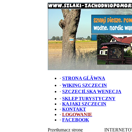
·
STRONA GĹĂWNA
·
WIKING SZCZECIN
·
SZCZECIĹSKA WENECJA
·
SKLEP TURYSTYCZNY
·
KAJAKI SZCZECIN
·
KONTAKT
·
LOGOWANIE
·
FACEBOOK
Przetłumacz stronę
INTERNETO