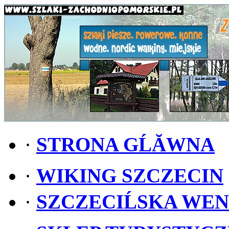
·
STRONA GĹĂWNA
·
WIKING SZCZECIN
·
SZCZECIĹSKA WE