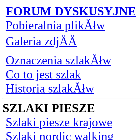
FORUM DYSKUSYJNE
Pobieralnia plikĂłw
Galeria zdjÄÄ
Oznaczenia szlakĂłw
Co to jest szlak
Historia szlakĂłw
SZLAKI PIESZE
Szlaki piesze krajowe
Szlaki nordic walking